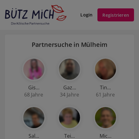
Login
Registrieren
Partnersuche in Mülheim
Gis…
Gaz…
Tin…
68 Jahre
34 Jahre
61 Jahre
Sal…
Tei…
Mic…