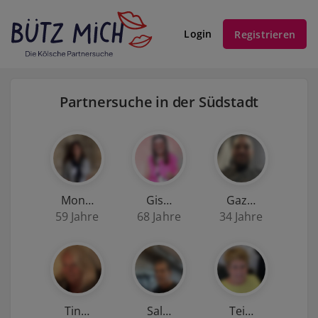
Login
Registrieren
Partnersuche in der Südstadt
Mon…
Gis…
Gaz…
59 Jahre
68 Jahre
34 Jahre
Tin…
Sal…
Tei…