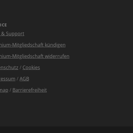
ICE
e & Support
ium-Mitgliedschaft kündigen
ium-Mitgliedschaft widerrufen
enschutz
/
Cookies
ressum
/
AGB
emap
/
Barrierefreiheit