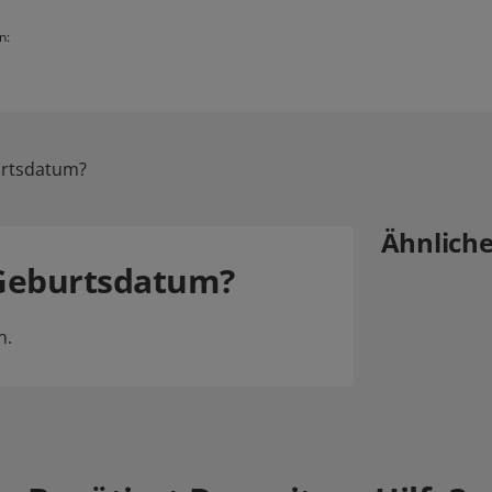
n:
urtsdatum?
Ähnlich
 Geburtsdatum?
n.