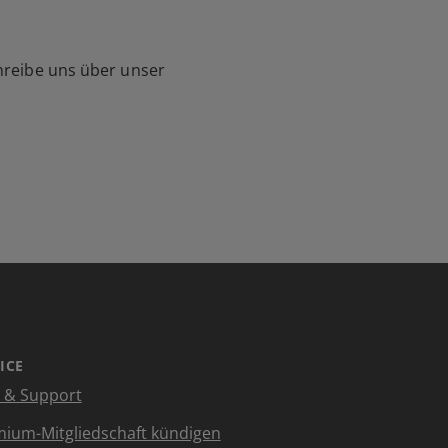
hreibe uns über unser
ICE
e & Support
ium-Mitgliedschaft kündigen